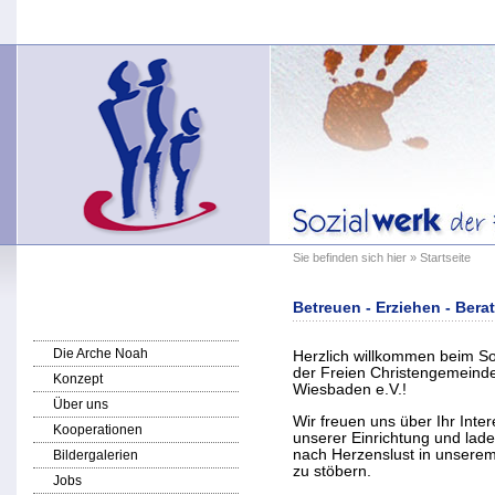
Sie befinden sich hier » Startseite
Betreuen - Erziehen - Berat
Die Arche Noah
Herzlich willkommen beim So
der Freien Christengemeind
Konzept
Wiesbaden e.V.!
Über uns
Wir freuen uns über Ihr Inte
Kooperationen
unserer Einrichtung und lade
nach Herzenslust in unsere
Bildergalerien
zu stöbern.
Jobs