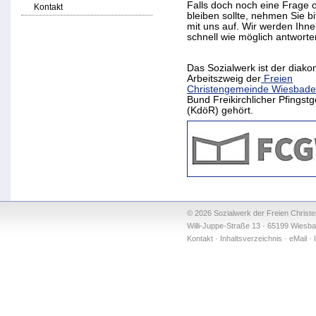
Falls doch noch eine Frage o
Kontakt
bleiben sollte, nehmen Sie b
mit uns auf. Wir werden Ihne
schnell wie möglich antworte
Das Sozialwerk ist der diako
Arbeitszweig der
Freien
Christengemeinde Wiesbad
Bund Freikirchlicher Pfings
(KdöR) gehört.
© 2026 Sozialwerk der Freien Christ
Willi-Juppe-Straße 13 · 65199 Wiesba
Kontakt
·
Inhaltsverzeichnis
·
eMail
·